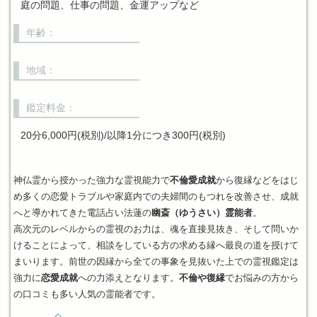
庭の問題、仕事の問題、金運アップなど
年齢：
地域：
鑑定料金：
20分6,000円(税別)/以降1分につき300円(税別)
神仏霊から授かった強力な霊視能力で
不倫愛成就
から復縁などをはじ
め多くの恋愛トラブルや家庭内での夫婦間のもつれを改善させ、成就
へと導かれてきた電話占い法蓮の
幽斎（ゆうさい）霊能者
。
高次元のレベルからの霊視のお力は、魂を直接見抜き、そして問いか
けることによって、相談をしている方の求める縁へ最良の道を授けて
まいります。前世の因縁から全ての事象を見抜いた上での霊視鑑定は
強力に
恋愛成就
への力添えとなります。
不倫や復縁
でお悩みの方から
の口コミも多い人気の霊能者です。