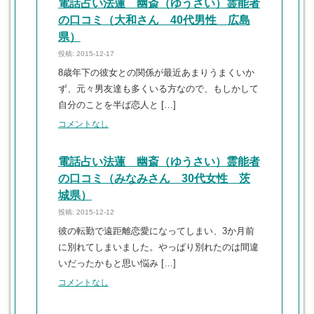
電話占い法蓮 幽斎（ゆうさい）霊能者
の口コミ（大和さん 40代男性 広島
県）
投稿: 2015-12-17
8歳年下の彼女との関係が最近あまりうまくいか
ず、元々男友達も多くいる方なので、もしかして
自分のことを半ば恋人と […]
コメントなし
電話占い法蓮 幽斎（ゆうさい）霊能者
の口コミ（みなみさん 30代女性 茨
城県）
投稿: 2015-12-12
彼の転勤で遠距離恋愛になってしまい、3か月前
に別れてしまいました。やっぱり別れたのは間違
いだったかもと思い悩み […]
コメントなし