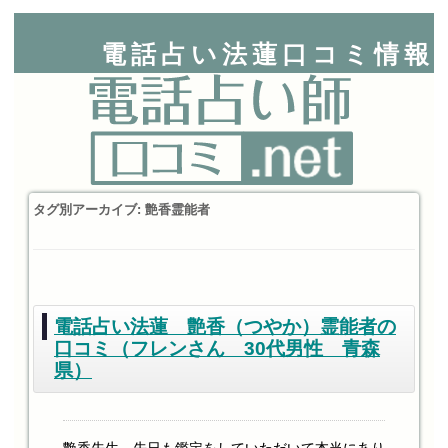
電話占い法蓮口コミ情報
タグ別アーカイブ:
艶香霊能者
電話占い法蓮 艶香（つやか）霊能者の
口コミ（フレンさん 30代男性 青森
県）