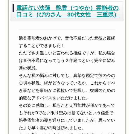
電話占い法蓮 艶香（つやか）霊能者の
口コミ（ぴのさん 30代女性 三重県）
艶香霊能者のおかげで、音信不通だった元彼と復縁
することができました！
ただでさえ難しいと言われる復縁ですが、私の場合
は音信不通になってもう２年経つという完全に望み
薄の状態。
そんな私の悩みに対しても、真摯な鑑定で彼の今の
心境や状況、縁がどうなっているか、これからすべ
き事などを事細かに視抜いて把握し、復縁のための
的確なアドバイスをいただけました。
その姿に感動し、私もたとえ可能性が僅かであって
もそれが0でない限り望みは捨てないという信念で
艶香霊能者の導き通りにしていましたが、思ってい
たより早く喜びの時は訪れました。