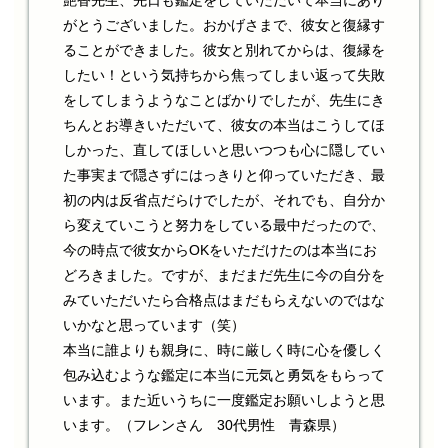
艶香先生、先日も鑑定をしていただいて本当にあり
がとうございました。おかげさまで、彼女と復縁す
ることができました。彼女と別れてからは、復縁を
したい！という気持ちから焦ってしまい返って失敗
をしてしまうようなことばかりでしたが、先生にき
ちんとお導きいただいて、彼女の本当はこうしてほ
しかった、直してほしいと思いつつも心に隠してい
た事実まで隠さずにはっきりと仰っていただき、最
初の内は反省点だらけでしたが、それでも、自分か
ら変えていこうと努力をしている最中だったので、
今の時点で彼女からOKをいただけたのは本当にお
どろきました。ですが、まだまだ先生に今の自分を
みていただいたら合格点はまだもらえないのではな
いかなと思っています（笑）
本当に誰よりも親身に、時に厳しく時に心を優しく
包み込むような鑑定に本当に元気と勇気をもらって
います。また近いうちに一度鑑定お願いしようと思
います。（フレンさん 30代男性 青森県）