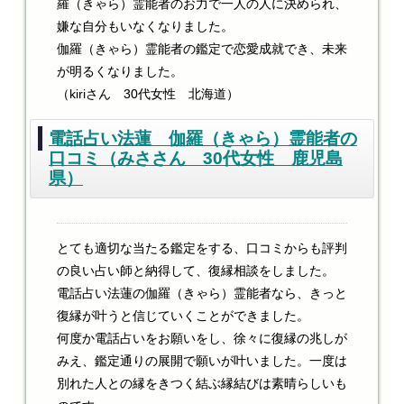
羅（きゃら）霊能者のお力で一人の人に決められ、
嫌な自分もいなくなりました。
伽羅（きゃら）霊能者の鑑定で恋愛成就でき、未来
が明るくなりました。
（kiriさん 30代女性 北海道）
電話占い法蓮 伽羅（きゃら）霊能者の
口コミ（みささん 30代女性 鹿児島
県）
とても適切な当たる鑑定をする、口コミからも評判
の良い占い師と納得して、復縁相談をしました。
電話占い法蓮の伽羅（きゃら）霊能者なら、きっと
復縁が叶うと信じていくことができました。
何度か電話占いをお願いをし、徐々に復縁の兆しが
みえ、鑑定通りの展開で願いが叶いました。一度は
別れた人との縁をきつく結ぶ縁結びは素晴らしいも