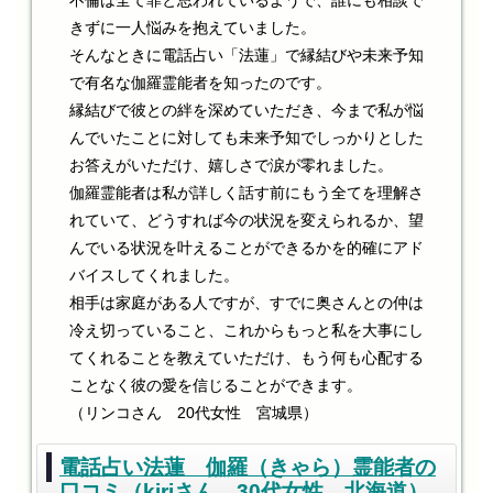
不倫は全て罪と思われているようで、誰にも相談で
きずに一人悩みを抱えていました。
そんなときに電話占い「法蓮」で縁結びや未来予知
で有名な伽羅霊能者を知ったのです。
縁結びで彼との絆を深めていただき、今まで私が悩
んでいたことに対しても未来予知でしっかりとした
お答えがいただけ、嬉しさで涙が零れました。
伽羅霊能者は私が詳しく話す前にもう全てを理解さ
れていて、どうすれば今の状況を変えられるか、望
んでいる状況を叶えることができるかを的確にアド
バイスしてくれました。
相手は家庭がある人ですが、すでに奥さんとの仲は
冷え切っていること、これからもっと私を大事にし
てくれることを教えていただけ、もう何も心配する
ことなく彼の愛を信じることができます。
（リンコさん 20代女性 宮城県）
電話占い法蓮 伽羅（きゃら）霊能者の
口コミ（kiriさん 30代女性 北海道）