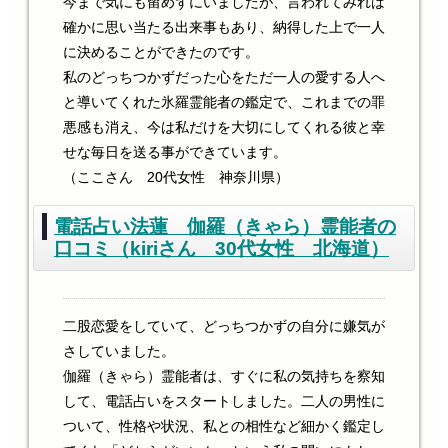
今まで気にも留めずにいましたが、言われてみれば
確かに思い当たる出来事もあり、納得した上で一人
に決めることができたのです。
私のどっちつかずだった心をただ一人の愛する人へ
と導いてくれた氷羅霊能者の鑑定で、これまでの罪
悪感も消え、今は私だけを大切にしてくれる彼と幸
せな毎日を送る事ができています。
（ここさん 20代女性 神奈川県）
電話占い法蓮 伽羅（きゃら）霊能者の
口コミ（kiriさん 30代女性 北海道）
二股恋愛をしていて、どっちつかずの自分に嫌気が
さしていました。
伽羅（きゃら）霊能者は、すぐに私の気持ちを察知
して、電話占いをスタートしました。二人の男性に
ついて、性格や状況、私との相性など細かく鑑定し